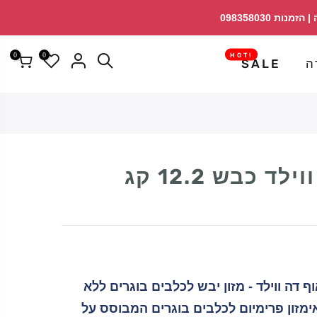
↵
↵
פתח ווידג'ט נגישות
↵
0
0
!HOT
ה
SALE
 כבש 12.2 קג
Taste  טייסט אוף דה ווילד - מזון יבש לכלבים בוגרים ללא
 כבש וטלאימזון פרימיום לכלבים בוגרים המבוסס על