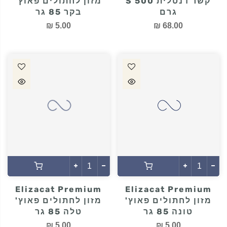
Dental Bone עצם
Elizacat Premium
קשר דנטלית S 500
מזון לחתולים פאוץ'
גרם
בקר 85 גר
5.00 ₪
68.00 ₪