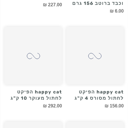
Friskies Tasty
Glycoflex לעסניות
Treasures שימור עוף
לכלבים 120 יח
וכבד ברוטב 156 גרם
227.00 ₪
6.00 ₪
happy cat הפיקט
happy cat הפיקט