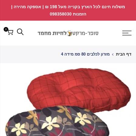
לג
↵
↵
משלוח חינם לכל הארץ בקנייה מעל 198 ₪ | אספקה מהירה |
פתח ווידג'ט נגישות
↵
תוכן
הזמנות 098358030
0
דף הבית
מזרון לכלבים 80 סמ מידה 4