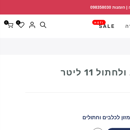
↵
↵
פתח ווידג'ט נגישות
↵
0
0
!HOT
ה
SALE
ול 11 ליטר
זון לכלבים וחתולים