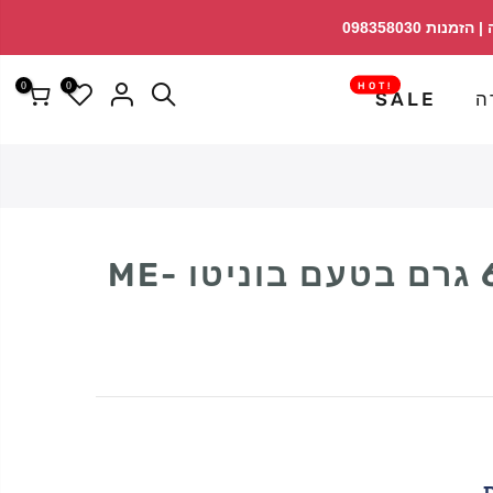
↵
↵
פתח ווידג'ט נגישות
↵
0
0
!HOT
ה
SALE
קרם לחתול 60 גרם בטעם בוניטו ME-