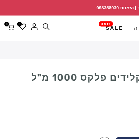
↵
↵
פתח ווידג'ט נגישות
↵
0
0
!HOT
ה
SALE
ים פלקס 1000 מ"ל