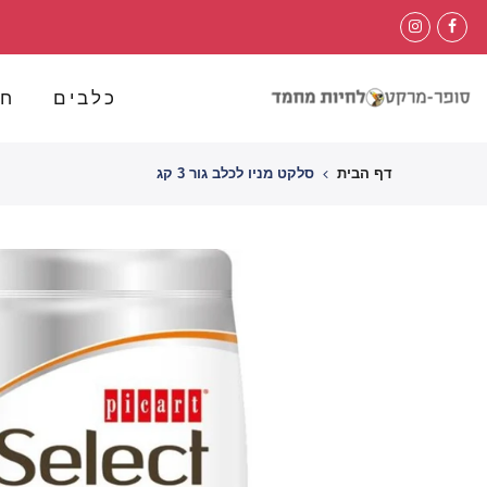
לג
תוכן
כלבים
חת
דף הבית
סלקט מניו לכלב גור 3 קג