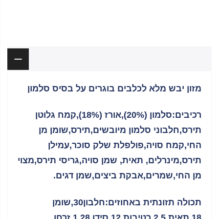
יש לך שאלה?
תיאור
מזון יבש מלא לכלבים בוגרים על בסיס סלמון
רכיבים:סלמון (20%),אורז (18%),קמח גלוטן
תירס,חלבוני סלמון מיובשים,תירס,שומן מן
החי,קמח סויה,פולפלת שלק סוכר,עמילן
תירס,מינרלים, תאית, שמן סויה,גריסי תירס,מצוי
מן החי,שמרים,אבקת ביצים,שמן דגים.
תכולה תזונתית באחוזים:חלבון30,שומן
18,תאית 2.5,רטיבות 12,סידן 1.28,זרחן