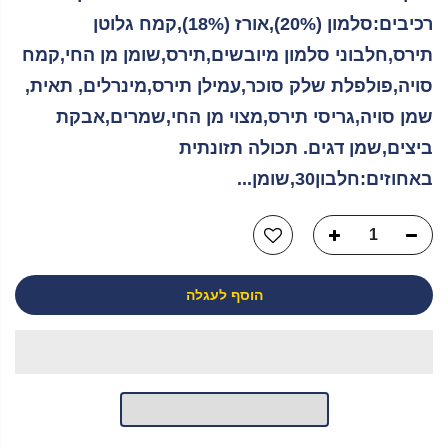
רכיבים:סלמון (20%),אורז (18%),קמח גלוטן
תירס,חלבוני סלמון מיובשים,תירס,שומן מן החי,קמח
סויה,פולפלת שלק סוכר,עמילן תירס,מינרלים, תאית,
שמן סויה,גריסי תירס,מצוי מן החי,שמרים,אבקת
ביצים,שמן דגים. תכולה תזונתית
באחוזים:חלבון30,שומן...
הוסף לעגלה