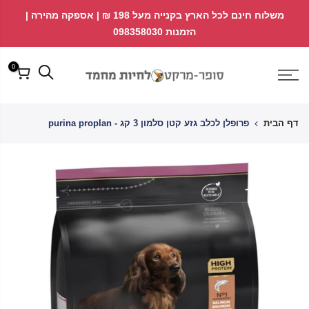
לג
↵
↵
משלוח חינם לכל הארץ בקנייה מעל 198 ₪ | אספקה מהירה |
פתח ווידג'ט נגישות
↵
תוכן
הזמנות 098358030
0
דף הבית
פרופלן לכלב גזע קטן סלמון 3 קג - purina proplan