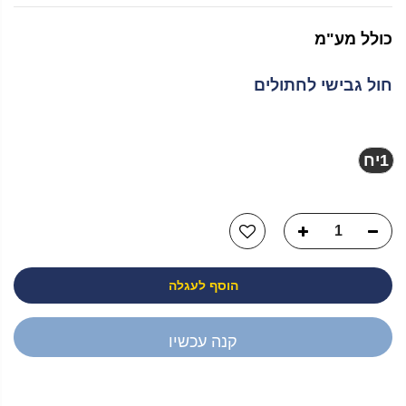
כולל מע"מ
חול גבישי לחתולים
מבצע:
1יח
1יח
הוסף לעגלה
קנה עכשיו
יש לך שאלה?