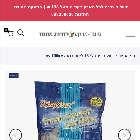
לג
↵
↵
משלוח חינם לכל הארץ בקנייה מעל 198 ₪ | אספקה מהירה |
פתח ווידג'ט נגישות
↵
תוכן
הזמנות 098358030
0
דף הבית
חול קריסטלי 16 ליטר במבצע=100 שח
בהנחה