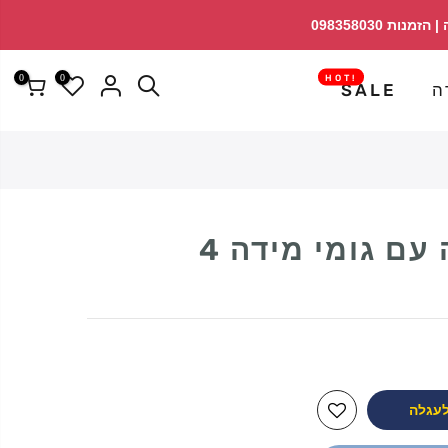
↵
↵
פתח ווידג'ט נגישות
↵
0
0
!HOT
ה
SALE
עם גומי מידה 4
לעגלה