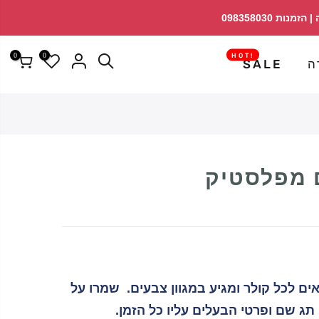
↵
↵
פתח ווידג'ט נגישות
↵
0
0
!HOT
ה
SALE
 מפלסטיק
ם לכל קולר ומגיע במגוון צבעים. שמרו על
תג שם ופרטי הבעלים עליו כל הזמן.