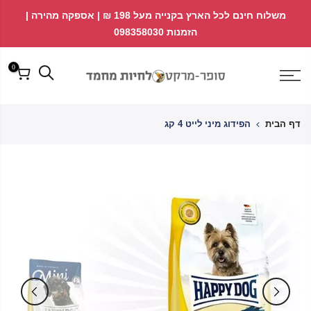
לג
↵
↵
משלוח חינם לכל הארץ בקנייה מעל 198 ₪ | אספקה מהירה |
פתח ווידג'ט נגישות
↵
תוכן
הזמנות 098358030
0
דף הבית
הפידוג מיני לייט 4 קג