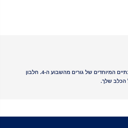
נֶייצֶ'רְקְרוֹק לגורים הוא מזון פרימיום מאוזן ובעל נעכלות גבוהה מאד, שפותח במיוחד עבור הצרכים התזונתיים המיוחדים של גורים מהשבוע ה-4. חלבון
ל הכלב שלך.