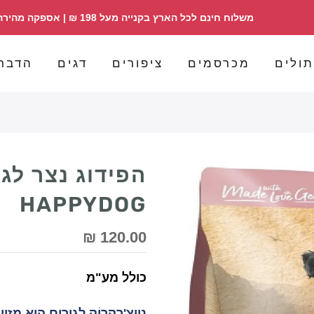
משלוח חינם לכל הארץ בקנייה מעל 198 ₪ | אספקה מהירה | הזמנות 098358030
ולים
מכרסמים
ציפורים
דגים
הדבר
HAPPYDOG
120.00 ₪
כולל מע"מ
נֶייצֶ'רְקְרוֹק לגורים הוא 