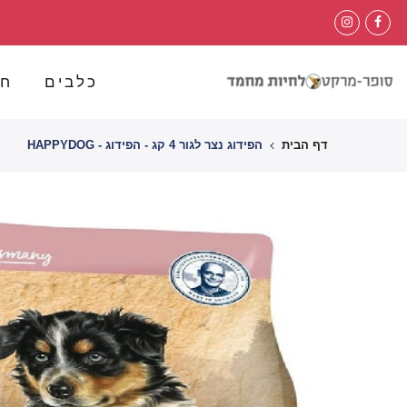
לג
תוכן
כלבים
חת
דף הבית
הפידוג נצר לגור 4 קג - הפידוג - HAPPYDOG