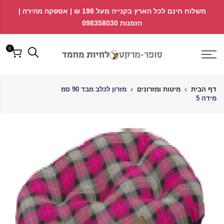
לג
↵
↵
משלוח חינם לכל הארץ בקנייה מעל 198 ₪ | אספקה מהירה |
פתח ווידג'ט נגישות
↵
תוכן
הזמנות 098358030
0
דף הבית
מיטות ומזרונים
מזרון לכלב מבד 90 סמ
מידה 5