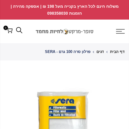
לג
↵
↵
משלוח חינם לכל הארץ בקנייה מעל 198 ₪ | אספקה מהירה |
פתח ווידג'ט נגישות
↵
תוכן
הזמנות 098358030
0
דף הבית
דגים
פרלון סרה 100 גרם - SERA