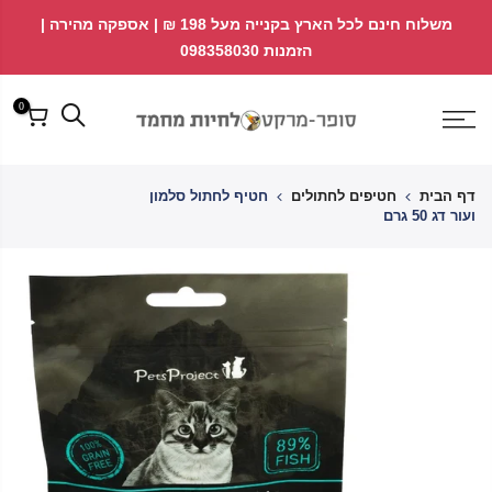
לג
↵
↵
משלוח חינם לכל הארץ בקנייה מעל 198 ₪ | אספקה מהירה |
פתח ווידג'ט נגישות
↵
תוכן
הזמנות 098358030
0
דף הבית
חטיפים לחתולים
חטיף לחתול סלמון
ועור דג 50 גרם