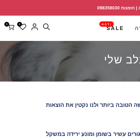
↵
↵
פתח ווידג'ט נגישות
↵
0
0
!HOT
ה
SALE
לב שלי
 הטובה ביותר ולנו נקטין את הוצאות
מזון גורים עשיר בשומן ומונע ירידה במשקל