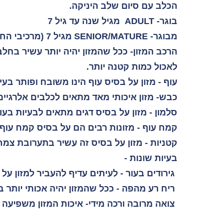
הכלב עם סיום שלב היניקה.
בוגר- ADULT מגיל שנה עד גיל 7
מבוגר- SENIOR/MATURE מגיל 7 (מרכיבי החלבון והגלוקוזואמין הם החשובים לכלבך בגיל זה-שמירה על המפרקים)
הרכב המזון-
ככל שהמזון יהיה יותר עשיר בחלב
לאכול כמות קטנה יותר.
עוף - מזון על בסיס עוף הינו משובח ופותר בעי
כבש- מזון איכותי מאד מתאים לכלבים אלרגיים 
סלמון - מזון על בסיס דגים מתאים לבעיות בעור
קמח עוף - מזונות רבים הם על בסיס קמח עוף
קטניות - מזון על בסיס זה עשיר בתערובת צמ
בעיות שונות -
גירודים בעור - לעיתים עדיף להעביר למזון על 
ריח רע מהפה - ככל שהמזון יהיה אכותי יותר בע
צואה מרובה ורכה מידי- איכות המזון משפיעה 